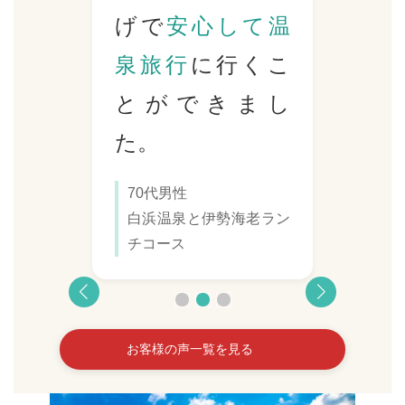
げで
安心して温
て
泉旅行
に行くこ
て
とができまし
で
た。
70代男性
白浜温泉と伊勢海老ラン
チコース
お客様の声一覧を見る