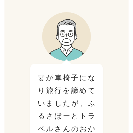
妻が車椅子にな
り
り旅行を諦めて
、
いましたが、
ふ
す
るさぽーとトラ
ま
ベルさんのおか
情