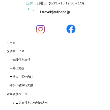
定休日
日曜日（8/13～15.12/30～1/3)
メール
f-travel@fullsapo.jp
ホーム
提供サービス
－介護付き旅行
－外出支援
ー法人・団体向け
障がい者旅行支援
対象者別ページ
－シニア旅行をご検討の方へ